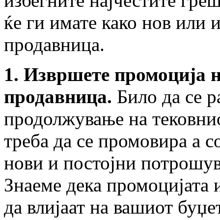
избегните најчестите гре
ќе ги имате како нов или 
продавница.
1. Извршете промоција 
продавница.
Било да се р
продолжување на тековнио
треба да се промовира а с
нови и постојни потрошув
Знаеме дека промоцијата 
да влијаат на вашиот буџе