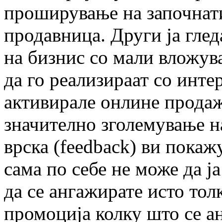
проширување на започнат
продавница. Други ја гле
на бизнис со мали вложув
да го реализираат со инте
активирале онлине продаж
значително зголемување н
врска (fеedback) ви покаж
сама по себе не може да ј
да се ангажирате исто тол
промоција колку што се а