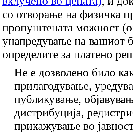
вклучено во цената)
, и до
со отворање на физичка п
пропуштената можност (о
унапредување на вашиот би
определите за платено ре
Не е дозволено било ка
прилагодување, уредув
публикување, објавувањ
дистрибуција, редистри
прикажување во јавност 