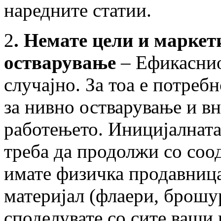
наредните статии.
2
. Немате цели и маркет
остварување
– Ефикаснио
случајно. За тоа е потреб
за нивно остварување и в
работењето. Иницијалната
треба да продолжи со соо
имате физичка продавница
материјал (флаери, брошур
споделувате со сите ваши 