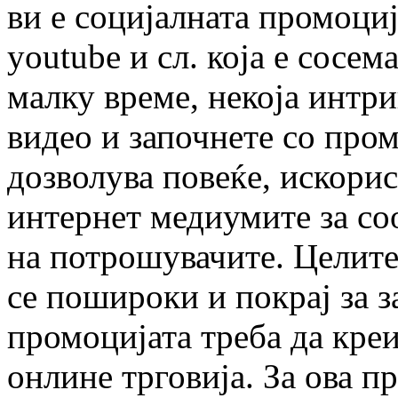
ви е социјалната промоција
youtube и сл. која е сосем
малку време, некоја интр
видео и започнете со про
дозволува повеќе, искорис
интернет медиумите за со
на потрошувачите. Целите 
се пошироки и покрај за з
промоцијата треба да креи
онлине трговија. За ова п