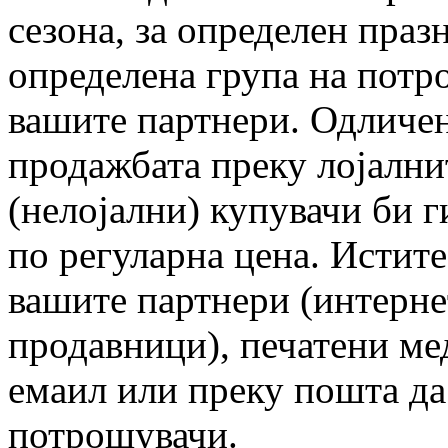
сезона, за определен праз
определена група на потро
вашите партнери. Одличен
продажбата преку лојални
(нелојални) купувачи би 
по регуларна цена. Истите
вашите партнери (интерне
продавници), печатени ме
емаил или преку пошта да
потрошувачи.