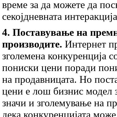
време за да можете да по
секојдневната интеракциј
4. Поставување на премн
производите.
Интернет пр
зголемена конкуренција с
пониски цени поради пон
на продавницата. Но пост
цени е лош бизнис модел з
значи и зголемување на п
дека конкуренцијата може 