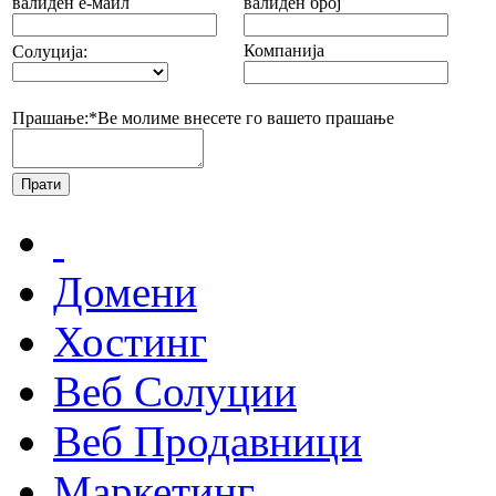
валиден е-маил
валиден број
Компанија
Солуција:
Прашање:*
Ве молиме внесете го вашето прашање
Домени
Хостинг
Веб Солуции
Веб Продавници
Маркетинг