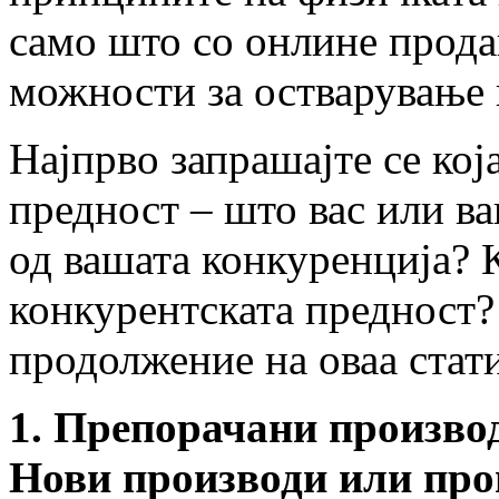
само што со онлине прода
можности за остварување 
Најпрво запрашајте се кој
предност – што вас или в
од вашата конкуренција? 
конкурентската предност?
продолжение на оваа стати
1. Препорачани произво
Нови производи или прои