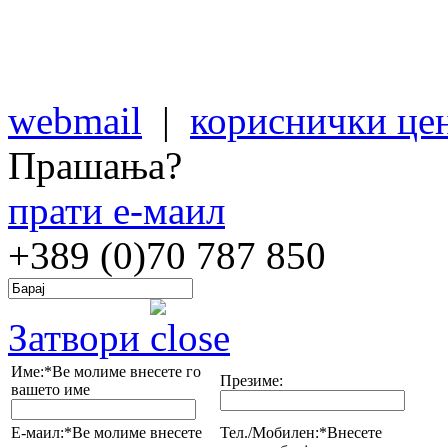
webmail
|
кориснички це
Прашања?
прати е-маил
+389 (0)70
787 850
Затвори
Име:*
Ве молиме внесете го
Презиме:
вашето име
Е-маил:*
Ве молиме внесете
Тел./Мобилен:*
Внесете