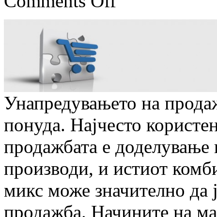
Comments Off
Унапредувањето на продаж
понуда. Најчесто користен
продажбата е доделување 
производи, и истиот комб
микс може значително да 
продажба. Начините на м