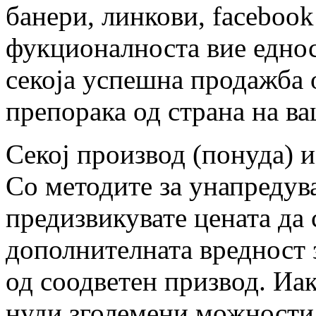
банери, линкови, facebook 
фукционалноста вие еднос
секоја успешна продажба 
препорака од страна на в
Секој производ (понуда) и
Со методите за унапредув
предизвикувате цената да 
дополнителната вредност 
од соодветен призвод. Иа
нуди зголемени можности