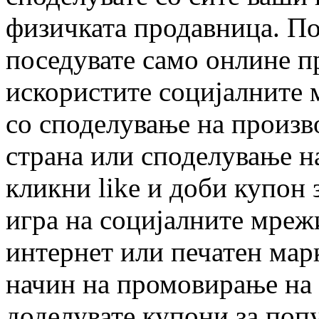
физичката продавница. По
поседувате само онлине п
искористите социјалните 
со споделување на произво
страна или споделување н
кликни like и доби купон 
игра на социјалните мрежи
интернет или печатен мар
начин на промовирање на 
доделувате купони за поп