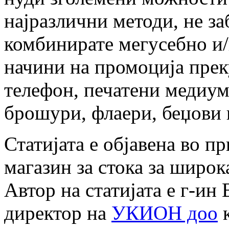
најразлични методи, не за
комбинирате мегусебно и
начини на промоција прек
телефон, печатени медиум
брошури, флаери, беџови 
Статијата е објавена во п
магазин за стока за широк
Автор на статијата е г-ин
директор на
УКИОН доо
к