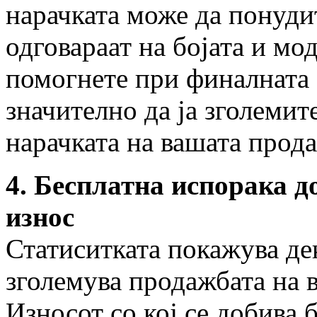
нарачката може да понуди
одговараат на бојата и мо
помогнете при финалната 
значително да ја зголемит
нарачката на вашата прод
4. Бесплатна испорака д
износ
Статиситката покажува дек
зголемува продажбата на 
Износот со кој се добива 