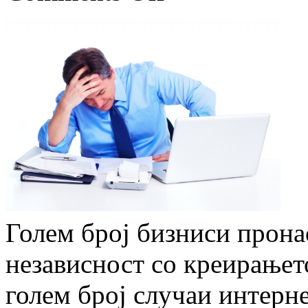
Голем број бизниси прона
независност со креирањет
голем број случаи интерн