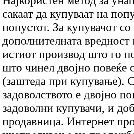
Најкористен метод за уна
сакаат да купуваат на попу
попустот. За купувачот со 
дополнителната вредност 
истиот производ што го п
што чинел двојно повеќе с
(заштеда при купување). 
задоволството е двојно по
задоволни купувачи, и до
продавница. Интернет про