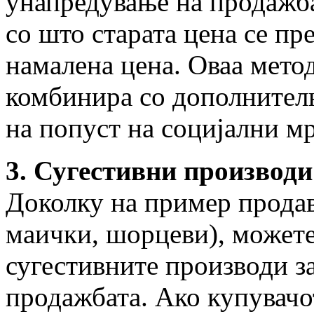
унапредување на продажба
со што старата цена се пр
намалена цена. Оваа метод
комбинира со дополнител
на попуст на социјални м
3. Сугестивни производи
Доколку на пример продав
маички, шорцеви), можете
сугестивните производи з
продажбата. Ако купувачо