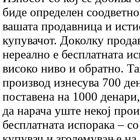
биде определен соодветно
вашата продавница и исти
купувачот. Доколку прода
нереално е бесплатната ис
високо ниво и обратно. Т
производ изнесува 700 ден
поставена на 1000 денари,
да нарача уште некој прои
бесплатната испорака – с
купувач и зголемување на