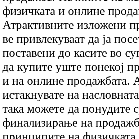
физичката и онлине прода
Атрактивните изложени пр
ве привлекуваат да ја пос
поставени до касите во су
да купите уште понекој п
и на онлине продажбата. 
истакнувате на насловната
така можете да понудите 
финализирање на продажба
принципите на физичката 