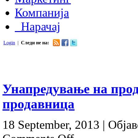
Компанија
Нарачај
Login
|
Следи не на:
Унапредување на прод
продавница
18 September, 2013 |
Објав