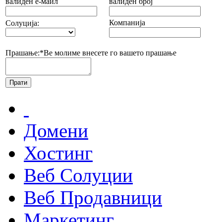
валиден е-маил
валиден број
Компанија
Солуција:
Прашање:*
Ве молиме внесете го вашето прашање
Домени
Хостинг
Веб Солуции
Веб Продавници
Маркетинг