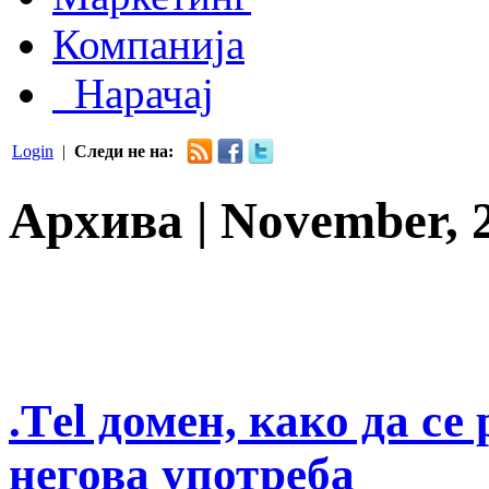
Компанија
Нарачај
Login
|
Следи не на:
Архива | November, 
.Тel домен, како да с
негова употреба