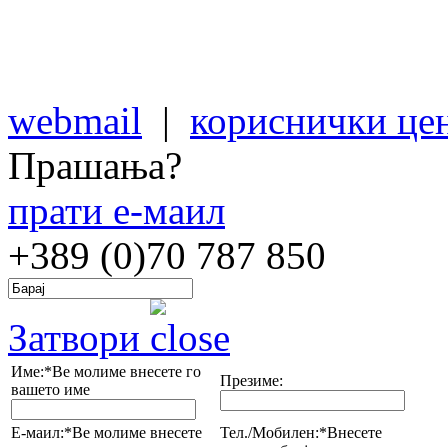
webmail
|
кориснички це
Прашања?
прати е-маил
+389 (0)70
787 850
Затвори
Име:*
Ве молиме внесете го
Презиме:
вашето име
Е-маил:*
Ве молиме внесете
Тел./Мобилен:*
Внесете