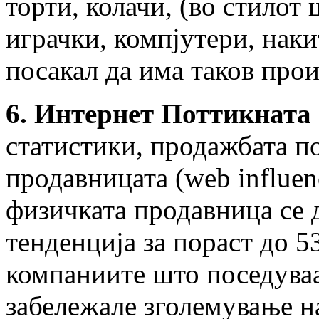
торти, колачи, (во стилот
играчки, компјутери, накит
посакал да има таков про
6. Интернет Поттикната
статистики, продажбата п
продавницата (web influen
физичката продавница се 
тенденција за пораст до 5
компаниите што поседува
забележале зголемување н