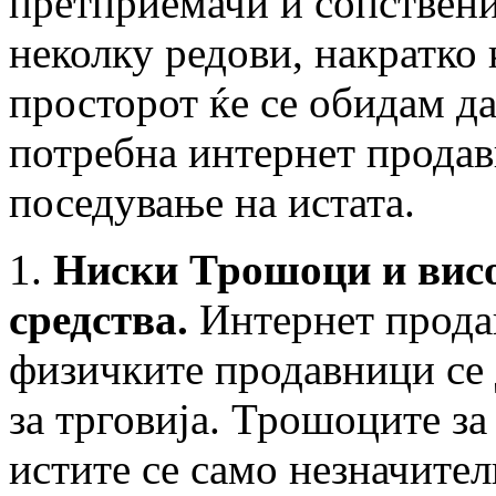
претприемачи и сопствени
неколку редови, накратко
просторот ќе се обидам да
потребна интернет продав
поседување на истата.
1.
Ниски Трошоци и висо
средства.
Интернет продав
физичките продавници се
за трговија. Трошоците з
истите се само незначите