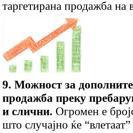
таргетирана продажба на 
9. Можност за дополнит
продажба преку пребарув
и слични.
Огромен е број
што случајно ќе “влетаат”