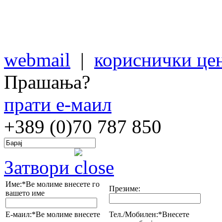
webmail
|
кориснички це
Прашања?
прати е-маил
+389 (0)70
787 850
Затвори
Име:*
Ве молиме внесете го
Презиме:
вашето име
Е-маил:*
Ве молиме внесете
Тел./Мобилен:*
Внесете