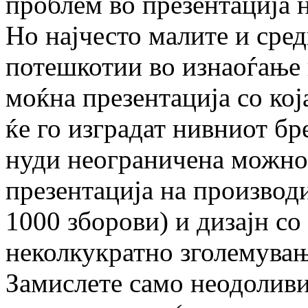
проблем во презентација 
Но најчесто малите и сред
потешкотии во изнаоѓање 
моќна презентација со кој
ќе го изградат нивниот б
нуди неограничена можнос
презентација на производи
1000 зборови) и дизајн с
неколкукратно зголемувањ
Замислете само неодоливи