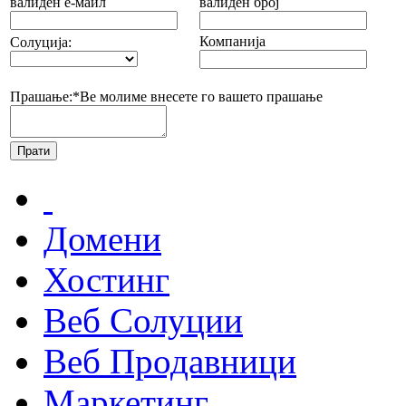
валиден е-маил
валиден број
Компанија
Солуција:
Прашање:*
Ве молиме внесете го вашето прашање
Домени
Хостинг
Веб Солуции
Веб Продавници
Маркетинг