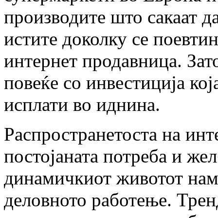
производите што сакаат да
истите доколку се поевтин
интернет продавница. Зат
повеќе со инвестиција кој
исплати во иднина.
Распространетоста на инт
постојаната потреба и же
динамичкиот животот наме
деловното работење. Трен