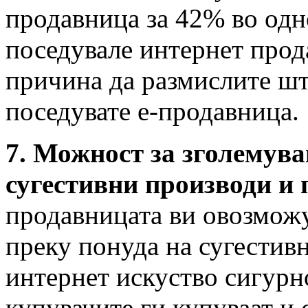
продавница за 42% во одн
поседувале интернет прод
причина да размислите шт
поседувате е-продавница.
7. Можност за зголемув
сугестивни производи и 
продавницата ви овозмож
преку понуда на сугестив
интернет искуство сигурно
купувачите ги купуваат и