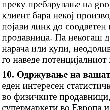
преку пребарување на goo
клиент бара некој произво
појави линк до соодветен
продавница. Па некогаш ду
нарача или купи, неодолив
го наведе потенцијалниот 
10. Одржување на вашат
еден интересен статистич
во физичките продавници,
супермаркети во Европа и