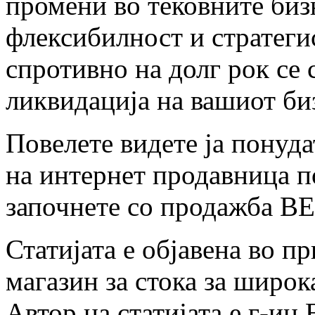
промени во тековните биз
флексибилност и стратеги
спротивно на долг рок се 
ликвидација на вашиот би
Повелете видете ја понуд
на интернет продавница п
започнете со продажба 
Статијата е објавена во п
магазин за стока за широ
Автор на статијата е г-ин