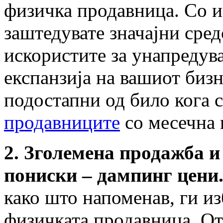
физичка продавница. Со 
заштедувате значајни сред
искористите за унапредув
експанзија на вашиот бизн
подостапни од било кога 
продавниците
со месечна 
2. Зголемена продажба и
пониски – дампинг цени
како што напоменав, ги и
физичката продавница. О