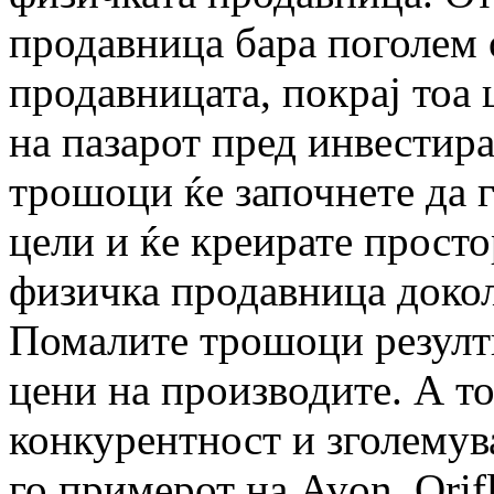
продавница бара поголем 
продавницата, покрај тоа
на пазарот пред инвестир
трошоци ќе започнете да 
цели и ќе креирате прост
физичка продавница докол
Помалите трошоци резулт
цени на производите. А то
конкурентност и зголемув
го примерот на Avon, Orif