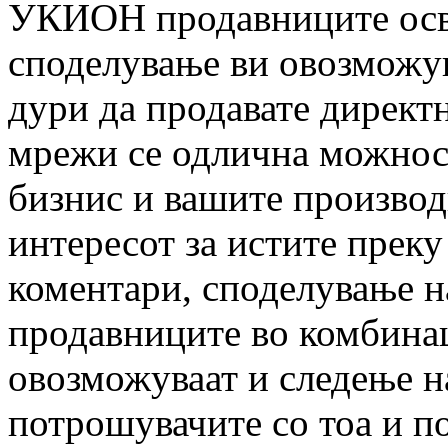
УКИОН продавниците осве
споделување ви овозможув
дури да продавате директ
мрежи се одлична можнос
бизнис и вашите производ
интересот за истите преку
коментари, споделување н
продавниците во комбинац
овозможуваат и следење н
потрошувачите со тоа и п