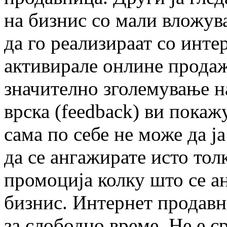
на бизнис со мали вложув
да го реализираат со инте
активирале онлине продаж
значително зголемување н
врска (fеedback) ви покаж
сама по себе не може да ј
да се ангажирате исто тол
промоција колку што се а
бизнис. Интернет продавни
за слободно време. Не е с