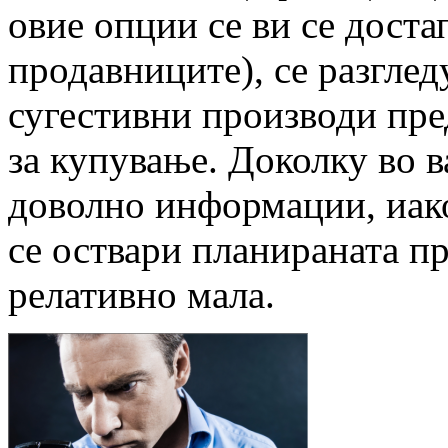
овие опции се ви се доста
продавниците), се разгле
сугестивни производи пре
за купување. Доколку во 
доволно информации, иако
се оствари планираната п
релативно мала.