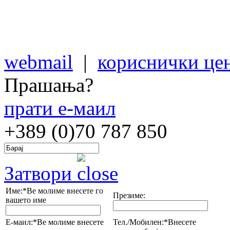
webmail
|
кориснички це
Прашања?
прати е-маил
+389 (0)70
787 850
Затвори
Име:*
Ве молиме внесете го
Презиме:
вашето име
Е-маил:*
Ве молиме внесете
Тел./Мобилен:*
Внесете