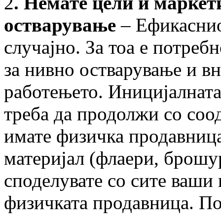
2
. Немате цели и маркет
остварување
– Ефикаснио
случајно. За тоа е потреб
за нивно остварување и в
работењето. Иницијалната
треба да продолжи со соо
имате физичка продавница
материјал (флаери, брошур
споделувате со сите ваши 
физичката продавница. По