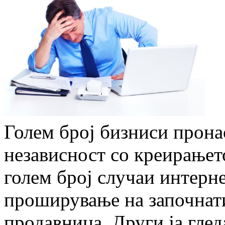
Голем број бизниси прона
независност со креирањет
голем број случаи интерн
проширување на започнат
продавница. Други ја гле