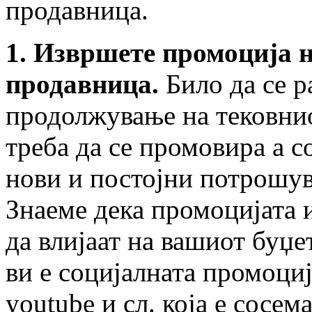
продавница.
1. Извршете промоција 
продавница.
Било да се р
продолжување на тековнио
треба да се промовира а с
нови и постојни потрошув
Знаеме дека промоцијата 
да влијаат на вашиот буџе
ви е социјалната промоција
youtube и сл. која е сосем