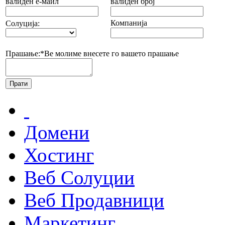
валиден е-маил
валиден број
Компанија
Солуција:
Прашање:*
Ве молиме внесете го вашето прашање
Домени
Хостинг
Веб Солуции
Веб Продавници
Маркетинг