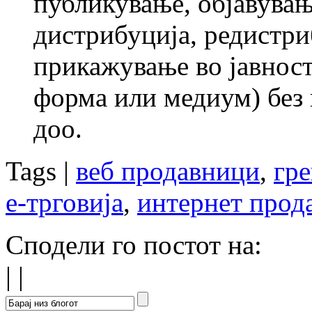
публикување, објавувањ
дистрибуција, редистри
прикажување во јавност 
форма или медиум) без
доо.
Tags |
веб продавници
,
гр
е-трговија
,
интернет прод
Сподели го постот на:
|
|