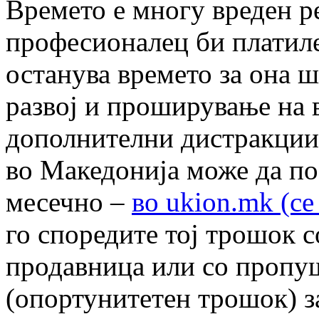
Времето е многу вреден ре
професионалец би платиле
останува времето за она шт
развој и проширување на 
дополнителни дистракции
во Македонија може да пос
месечно –
во ukion.mk (се
го споредите тој трошок 
продавница или со пропу
(опортунитетен трошок) з