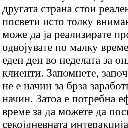
другата страна стои реален
посвети исто толку вниман
може да ја реализирате пр
одвојувате по малку време
еден ден во неделата за о
клиенти. Запомнете, запо
не е начин за брза заработк
начин. Затоа е потребна е
време за да можете да по
секојдневната интеракциј