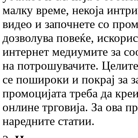
малку време, некоја интр
видео и започнете со про
дозволува повеќе, искорис
интернет медиумите за со
на потрошувачите. Целите 
се пошироки и покрај за з
промоцијата треба да креи
онлине трговија. За ова п
наредните статии.