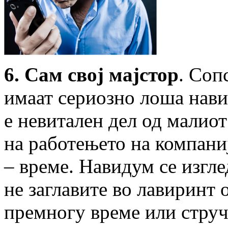
6. Сам свој мајстор
. Соп
имаат сериозно лоша навик
е невитален дел од малио
на работењето на компаниј
– време. Навидум се изгле
не заглавите во лавиринт 
премногу време или струч