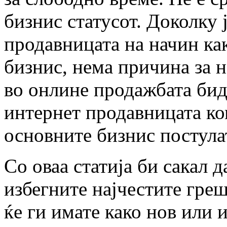
бизнис статусот. Доколку 
продавницата на начин ка
бизнис, нема причина за н
во онлине продажбата бид
интернет продавницата ко
основните бизнис постула
Со оваа статија би сакал 
избегните најчестите гре
ќе ги имате како нов или 