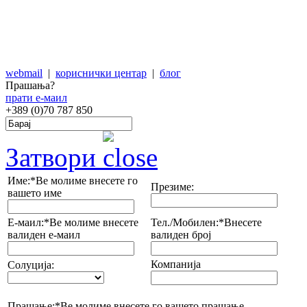
webmail
|
кориснички центар
|
блог
Прашања?
прати е-маил
+389 (0)70
787 850
Затвори
Име:*
Ве молиме внесете го
Презиме:
вашето име
Е-маил:*
Ве молиме внесете
Тел./Мобилен:*
Внесете
валиден е-маил
валиден број
Компанија
Солуција:
Прашање:*
Ве молиме внесете го вашето прашање