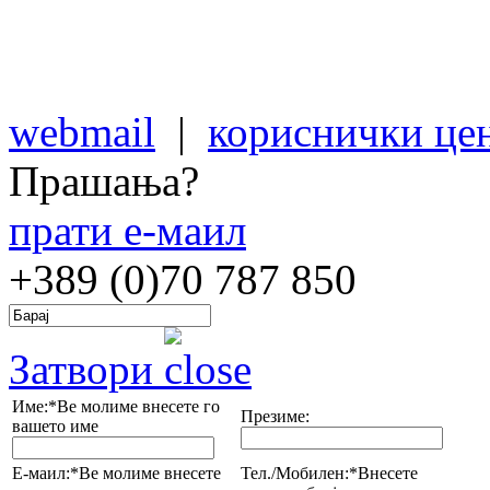
webmail
|
кориснички це
Прашања?
прати е-маил
+389 (0)70
787 850
Затвори
Име:*
Ве молиме внесете го
Презиме:
вашето име
Е-маил:*
Ве молиме внесете
Тел./Мобилен:*
Внесете