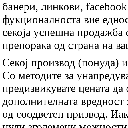
банери, линкови, facebook 
фукционалноста вие еднос
секоја успешна продажба 
препорака од страна на в
Секој производ (понуда) и
Со методите за унапредув
предизвикувате цената да 
дополнителната вредност 
од соодветен призвод. Иа
нуди зголемени можности