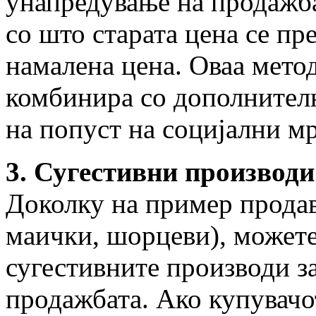
унапредување на продажба
со што старата цена се пр
намалена цена. Оваа метод
комбинира со дополнител
на попуст на социјални м
3. Сугестивни производи
Доколку на пример продав
маички, шорцеви), можете
сугестивните производи з
продажбата. Ако купувачо