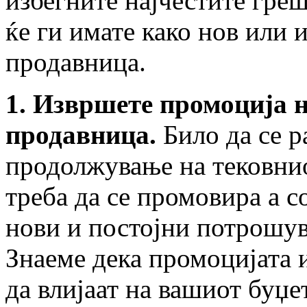
избегните најчестите гре
ќе ги имате како нов или 
продавница.
1. Извршете промоција 
продавница.
Било да се р
продолжување на тековнио
треба да се промовира а с
нови и постојни потрошув
Знаеме дека промоцијата 
да влијаат на вашиот буџе