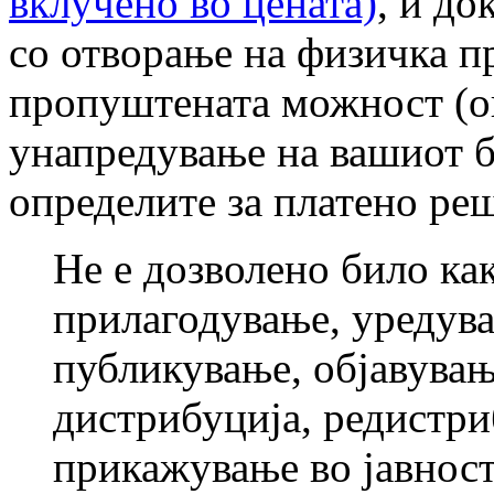
вклучено во цената)
, и до
со отворање на физичка п
пропуштената можност (о
унапредување на вашиот би
определите за платено ре
Не е дозволено било ка
прилагодување, уредув
публикување, објавувањ
дистрибуција, редистри
прикажување во јавност 