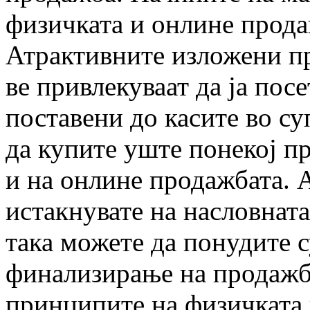
физичката и онлине прода
Атрактивните изложени пр
ве привлекуваат да ја пос
поставени до касите во су
да купите уште понекој п
и на онлине продажбата. 
истакнувате на насловната
така можете да понудите 
финализирање на продажба
принципите на физичката 