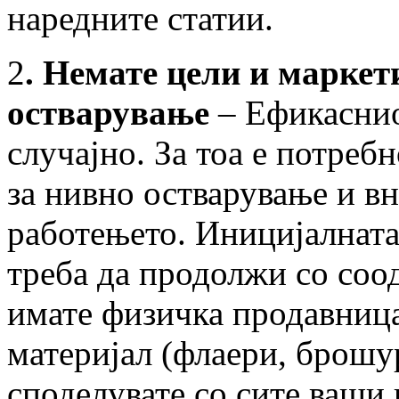
наредните статии.
2
. Немате цели и маркет
остварување
– Ефикаснио
случајно. За тоа е потреб
за нивно остварување и в
работењето. Иницијалната
треба да продолжи со соо
имате физичка продавница
материјал (флаери, брошур
споделувате со сите ваши 