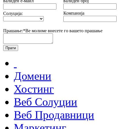
валиден е-маил
валиден број
Компанија
Солуција:
Прашање:*
Ве молиме внесете го вашето прашање
Домени
Хостинг
Веб Солуции
Веб Продавници
Маркетинг