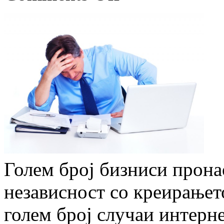
Голем број бизниси прона
независност со креирањет
голем број случаи интерн