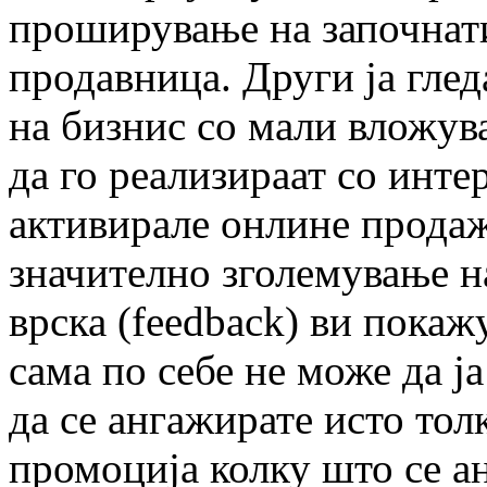
проширување на започнат
продавница. Други ја гле
на бизнис со мали вложув
да го реализираат со инте
активирале онлине продаж
значително зголемување н
врска (fеedback) ви покаж
сама по себе не може да ј
да се ангажирате исто тол
промоција колку што се а