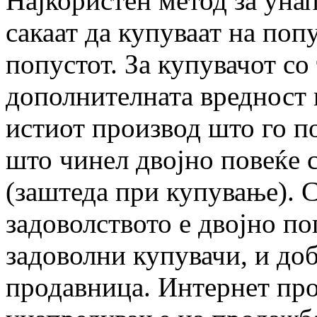
Најкористен метод за уна
сакаат да купуваат на попу
попустот. За купувачот со 
дополнителната вредност 
истиот производ што го п
што чинел двојно повеќе с
(заштеда при купување). 
задоволството е двојно по
задоволни купувачи, и до
продавница. Интернет про