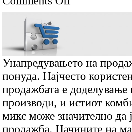
Comments Off
Унапредувањето на продаж
понуда. Најчесто користен
продажбата е доделување 
производи, и истиот комб
микс може значително да 
продажба. Начините на м