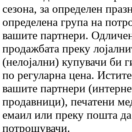
сезона, за определен праз
определена група на потро
вашите партнери. Одличен
продажбата преку лојални
(нелојални) купувачи би 
по регуларна цена. Истите
вашите партнери (интерне
продавници), печатени ме
емаил или преку пошта да
потрошувачи.