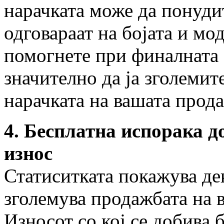
нарачката може да понуди
одговараат на бојата и мо
помогнете при финалната 
значително да ја зголемит
нарачката на вашата прод
4. Бесплатна испорака д
износ
Статиситката покажува дек
зголемува продажбата на 
Износот со кој се добива 