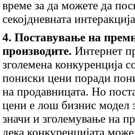
време за да можете да по
секојдневната интеракциј
4. Поставување на премн
производите.
Интернет пр
зголемена конкуренција с
пониски цени поради пон
на продавницата. Но пост
цени е лош бизнис модел з
значи и зголемување на п
дека конкуренцијата може 