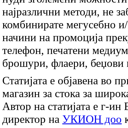
најразлични методи, не за
комбинирате мегусебно и
начини на промоција прек
телефон, печатени медиум
брошури, флаери, беџови 
Статијата е објавена во п
магазин за стока за широк
Автор на статијата е г-ин
директор на
УКИОН доо
к