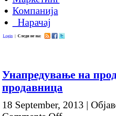
Компанија
Нарачај
Login
|
Следи не на:
Унапредување на прод
продавница
18 September, 2013 |
Објав