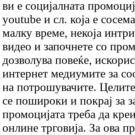
ви е социјалната промоција
youtube и сл. која е сосем
малку време, некоја интр
видео и започнете со про
дозволува повеќе, искорис
интернет медиумите за со
на потрошувачите. Целите 
се пошироки и покрај за з
промоцијата треба да креи
онлине трговија. За ова п