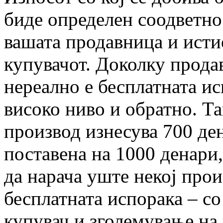
биде определен соодветно
вашата продавница и исти
купувачот. Доколку прода
нереално е бесплатната ис
високо ниво и обратно. Т
производ изнесува 700 ден
поставена на 1000 денари,
да нарача уште некој прои
бесплатната испорака – с
купувач и зголемување на