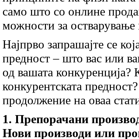
само што со онлине прода
можности за остварување 
Најпрво запрашајте се кој
предност – што вас или в
од вашата конкуренција? 
конкурентската предност?
продолжение на оваа стати
1. Препорачани произво
Нови производи или прои