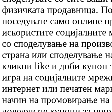
физичката продавница. По
поседувате само онлине п
искористите социјалните 
со споделување на произво
страна или споделување н
кликни like и доби купон 
игра на социјалните мрежи
интернет или печатен мар
начин на промовирање на 
доделувате купони за поп