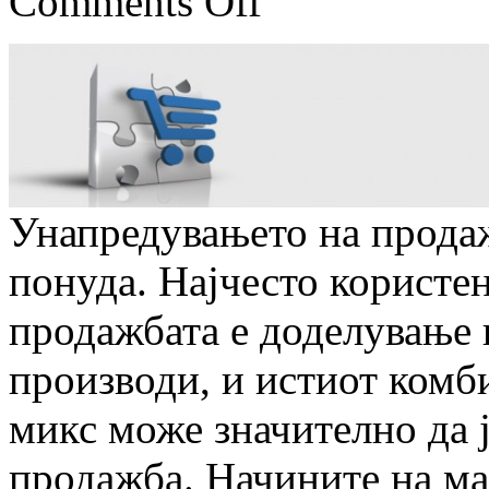
Comments Off
Унапредувањето на продаж
понуда. Најчесто користен
продажбата е доделување 
производи, и истиот комб
микс може значително да 
продажба. Начините на м