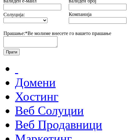
валиден е-маил
валиден број
Компанија
Солуција:
Прашање:*
Ве молиме внесете го вашето прашање
Домени
Хостинг
Веб Солуции
Веб Продавници
Маркетинг