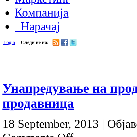
Компанија
Нарачај
Login
|
Следи не на:
Унапредување на прод
продавница
18 September, 2013 |
Објав