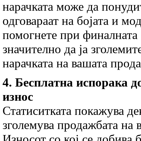
нарачката може да понуди
одговараат на бојата и мо
помогнете при финалната 
значително да ја зголемит
нарачката на вашата прод
4. Бесплатна испорака д
износ
Статиситката покажува дек
зголемува продажбата на 
Износот со кој се добива 