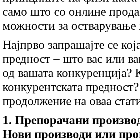
само што со онлине прода
можности за остварување 
Најпрво запрашајте се кој
предност – што вас или в
од вашата конкуренција? 
конкурентската предност?
продолжение на оваа стати
1. Препорачани произво
Нови производи или прои