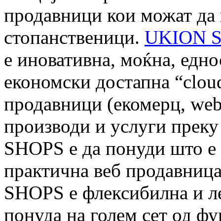
продавници кои можат да 
стопанственици.
UKION 
е иновативна, моќна, едно
економски достапна “clou
продавници (екомерц, web
производи и услуги преку
SHOPS е да понуди што е
практична веб продавница
SHOPS е флексибилна и л
понуда на голем сет од ф