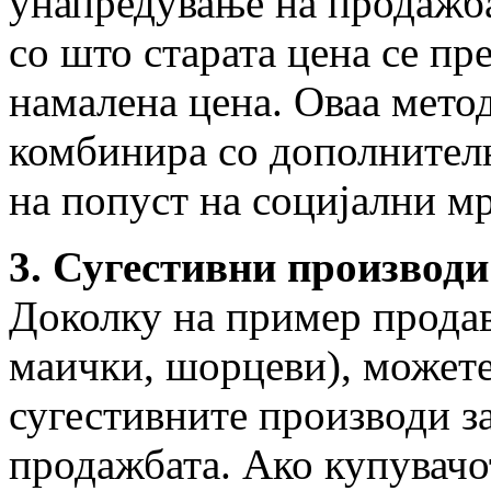
унапредување на продажба
со што старата цена се пр
намалена цена. Оваа метод
комбинира со дополнител
на попуст на социјални м
3. Сугестивни производи
Доколку на пример продав
маички, шорцеви), можете
сугестивните производи з
продажбата. Ако купувачо