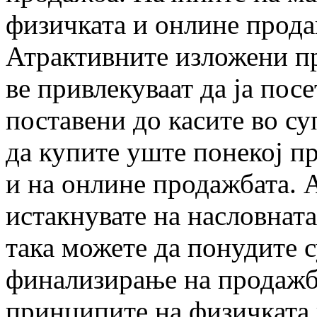
физичката и онлине прода
Атрактивните изложени пр
ве привлекуваат да ја пос
поставени до касите во су
да купите уште понекој п
и на онлине продажбата. 
истакнувате на насловната
така можете да понудите 
финализирање на продажба
принципите на физичката 