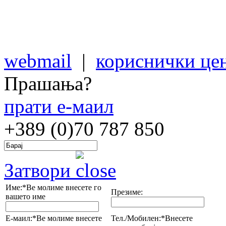
webmail
|
кориснички це
Прашања?
прати е-маил
+389 (0)70
787 850
Затвори
Име:*
Ве молиме внесете го
Презиме:
вашето име
Е-маил:*
Ве молиме внесете
Тел./Мобилен:*
Внесете