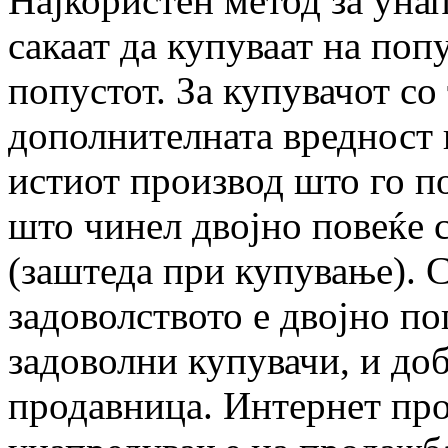
Најкористен метод за уна
сакаат да купуваат на попу
попустот. За купувачот со 
дополнителната вредност 
истиот производ што го п
што чинел двојно повеќе с
(заштеда при купување). 
задоволството е двојно по
задоволни купувачи, и до
продавница. Интернет про