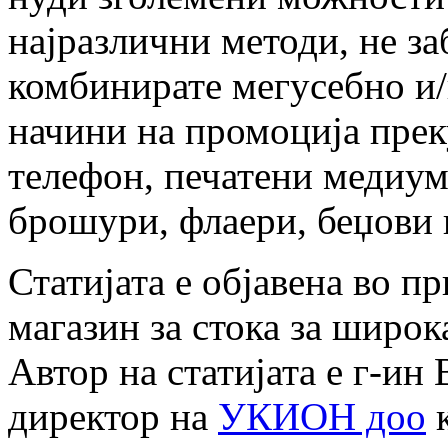
најразлични методи, не за
комбинирате мегусебно и
начини на промоција прек
телефон, печатени медиум
брошури, флаери, беџови 
Статијата е објавена во п
магазин за стока за широк
Автор на статијата е г-ин
директор на
УКИОН доо
к