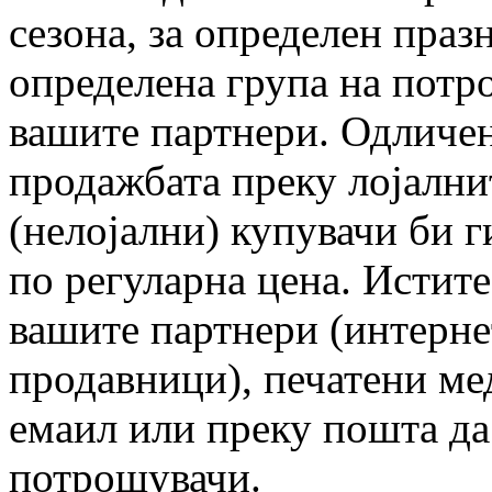
сезона, за определен праз
определена група на потро
вашите партнери. Одличен
продажбата преку лојални
(нелојални) купувачи би 
по регуларна цена. Истите
вашите партнери (интерне
продавници), печатени ме
емаил или преку пошта да
потрошувачи.