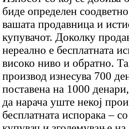
биде определен соодветно
вашата продавница и исти
купувачот. Доколку прода
нереално е бесплатната ис
високо ниво и обратно. Т
производ изнесува 700 ден
поставена на 1000 денари,
да нарача уште некој прои
бесплатната испорака – с
купувач и зголемување на