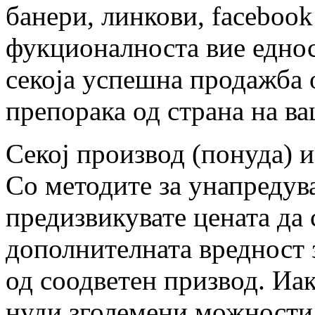
банери, линкови, facebook 
фукционалноста вие еднос
секоја успешна продажба 
препорака од страна на в
Секој производ (понуда) и
Со методите за унапредув
предизвикувате цената да 
дополнителната вредност 
од соодветен призвод. Иа
нуди зголемени можности