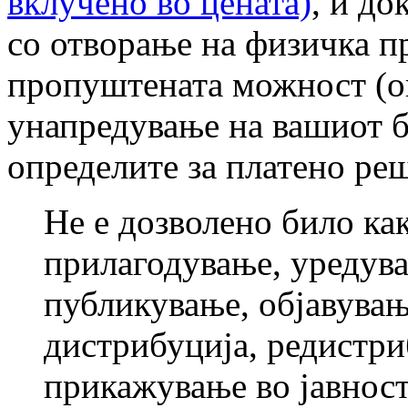
вклучено во цената)
, и до
со отворање на физичка п
пропуштената можност (о
унапредување на вашиот би
определите за платено ре
Не е дозволено било ка
прилагодување, уредув
публикување, објавувањ
дистрибуција, редистри
прикажување во јавност 