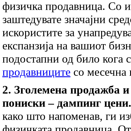
физичка продавница. Со 
заштедувате значајни сред
искористите за унапредув
експанзија на вашиот бизн
подостапни од било кога 
продавниците
со месечна 
2. Зголемена продажба и
пониски – дампинг цени
како што напоменав, ги и
физичката продавница. О