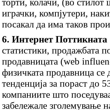
торти, колачи, (во стилот
играчки, компјутери, накит
посакал да има таков про
6. Интернет Поттикната
статистики, продажбата п
продавницата (web influen
физичката продавница се 
тенденција за пораст до 5
компаниите што поседува
забележале зголемување н