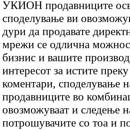
УКИОН продавниците осве
споделување ви овозможув
дури да продавате директ
мрежи се одлична можнос
бизнис и вашите производ
интересот за истите преку
коментари, споделување н
продавниците во комбинац
овозможуваат и следење н
потрошувачите со тоа и п