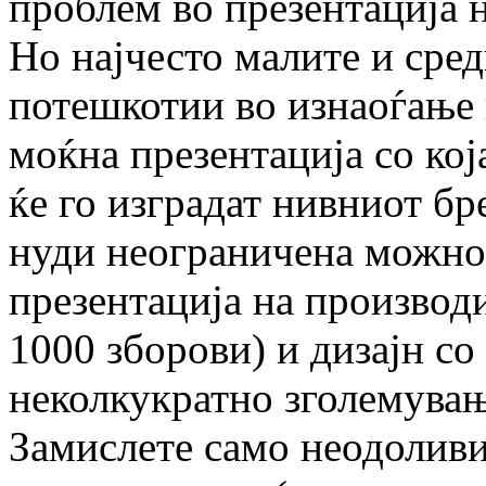
проблем во презентација 
Но најчесто малите и сред
потешкотии во изнаоѓање 
моќна презентација со кој
ќе го изградат нивниот б
нуди неограничена можнос
презентација на производи
1000 зборови) и дизајн с
неколкукратно зголемувањ
Замислете само неодоливи