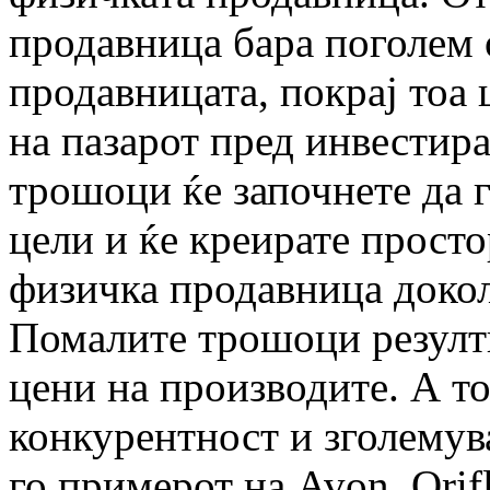
продавница бара поголем 
продавницата, покрај тоа
на пазарот пред инвестир
трошоци ќе започнете да 
цели и ќе креирате прост
физичка продавница докол
Помалите трошоци резулт
цени на производите. А то
конкурентност и зголемув
го примерот на Avon, Orif