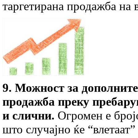
таргетирана продажба на 
9. Можност за дополнит
продажба преку пребарув
и слични.
Огромен е број
што случајно ќе “влетаат”