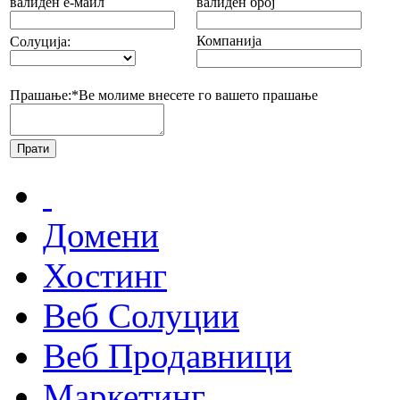
валиден е-маил
валиден број
Компанија
Солуција:
Прашање:*
Ве молиме внесете го вашето прашање
Домени
Хостинг
Веб Солуции
Веб Продавници
Маркетинг