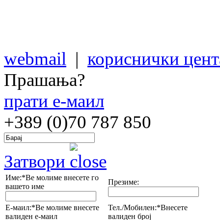
webmail
|
кориснички цент
Прашања?
прати е-маил
+389 (0)70
787 850
Затвори
Име:*
Ве молиме внесете го
Презиме:
вашето име
Е-маил:*
Ве молиме внесете
Тел./Мобилен:*
Внесете
валиден е-маил
валиден број